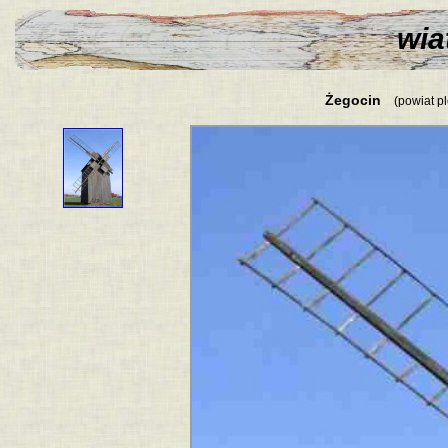
wiat
Żegocin
(powiat pl