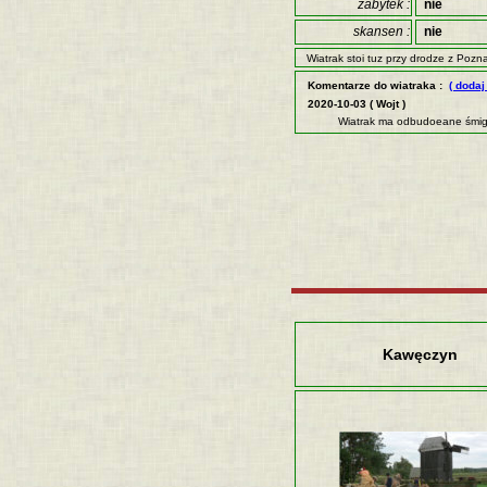
zabytek :
nie
skansen :
nie
Wiatrak stoi tuz przy drodze z Pozn
Komentarze do wiatraka :
( dodaj
2020-10-03 ( Wojt )
Wiatrak ma odbudoeane śmig
Kawęczyn