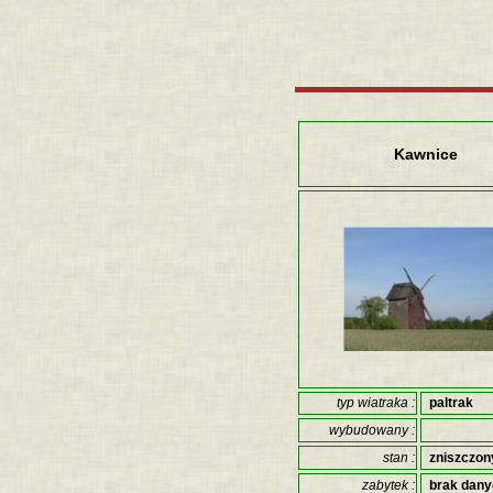
Kawnice
typ wiatraka :
paltrak
wybudowany :
stan :
zniszczon
zabytek :
brak dan