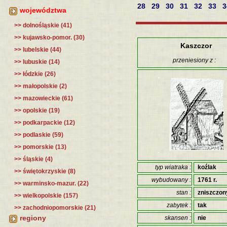
28
29
30
31
32
33
województwa
>> dolnośląskie (41)
>> kujawsko-pomor. (30)
Kaszczor
>> lubelskie (44)
przeniesiony z :
>> lubuskie (14)
>> łódzkie (26)
>> małopolskie (2)
>> mazowieckie (61)
>> opolskie (19)
>> podkarpackie (12)
>> podlaskie (59)
>> pomorskie (13)
>> śląskie (4)
typ wiatraka :
koźlak
>> świętokrzyskie (8)
wybudowany :
1761 r.
>> warminsko-mazur. (22)
stan :
zniszczon
>> wielkopolskie (157)
zabytek :
tak
>> zachodniopomorskie (21)
regiony
skansen :
nie