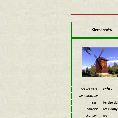
Klemensów
typ wiatraka :
koźlak
wybudowany :
stan :
bardzo do
zabytek :
brak dan
skansen :
nie