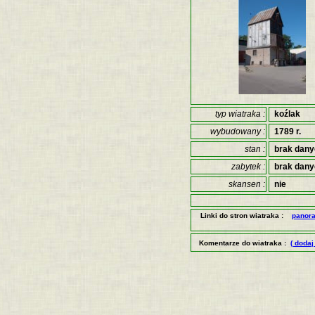
typ wiatraka :
koźlak
wybudowany :
1789 r.
stan :
brak dan
zabytek :
brak dan
skansen :
nie
Linki do stron wiatraka :
panor
Komentarze do wiatraka :
( dodaj