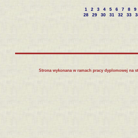
1
2
3
4
5
6
7
8
9
28
29
30
31
32
33
Strona wykonana w ramach pracy dyplomowej na s