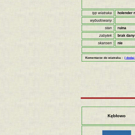
typ wiatraka :
holender 
wybudowany :
stan :
ruina
zabytek :
brak dan
skansen :
nie
Komentarze do wiatraka :
( dodaj
Kębłowo