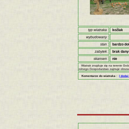
typ wiatraka :
koźlak
wybudowany :
stan :
bardzo do
zabytek :
brak dan
skansen :
nie
Wiatrak znajduje się na terenie Goś
rolnego.Gospodarstwo zajmuje obsza
Komentarze do wiatraka :
( dodaj