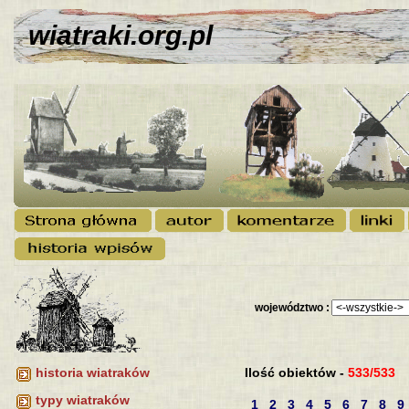
wiatraki.org.pl
województwo :
Ilość obiektów -
533/533
historia wiatraków
typy wiatraków
1
2
3
4
5
6
7
8
9