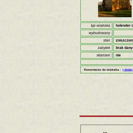
typ wiatraka :
holender 
wybudowany :
stan :
zniszczon
zabytek :
brak dan
skansen :
nie
Komentarze do wiatraka :
( dodaj