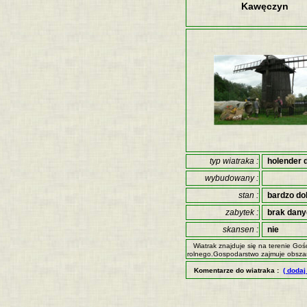
Kawęczyn
typ wiatraka :
holender 
wybudowany :
stan :
bardzo do
zabytek :
brak dan
skansen :
nie
Wiatrak znajduje się na terenie Goś
rolnego.Gospodarstwo zajmuje obsza
Komentarze do wiatraka :
( doda