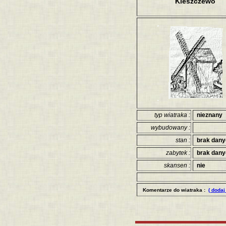
Kleszczewo
typ wiatraka :
nieznany
wybudowany :
stan :
brak dan
zabytek :
brak dan
skansen :
nie
Komentarze do wiatraka :
( dodaj