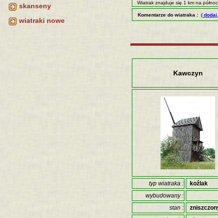
Wiatrak znajduje się 1 km na półno
skanseny
Komentarze do wiatraka :
( dodaj
wiatraki nowe
Kawczyn
typ wiatraka :
koźlak
wybudowany :
stan :
zniszczon