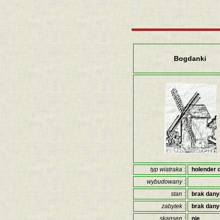
Bogdanki
typ wiatraka :
holender 
wybudowany :
stan :
brak dan
zabytek :
brak dan
skansen :
nie