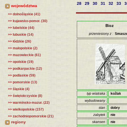
28
29
30
31
32
33
województwa
>> dolnośląskie (41)
>> kujawsko-pomor. (30)
Bicz
>> lubelskie (44)
przeniesiony z :
Smasz
>> lubuskie (14)
>> łódzkie (26)
>> małopolskie (2)
>> mazowieckie (61)
>> opolskie (19)
>> podkarpackie (12)
>> podlaskie (59)
>> pomorskie (13)
>> śląskie (4)
typ wiatraka :
koźlak
>> świętokrzyskie (8)
wybudowany :
>> warminsko-mazur. (22)
stan :
dobry
>> wielkopolskie (157)
zabytek :
nie
>> zachodniopomorskie (21)
regiony
skansen :
nie