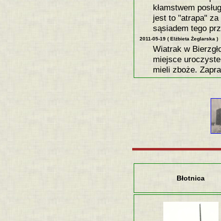
kłamstwem posługu
jest to "atrapa" 
sąsiadem tego prz
2011-05-19 ( Elżbieta Żeglarska )
Wiatrak w Bierzgł
miejsce uroczyste 
mieli zboże. Zap
Błotnica