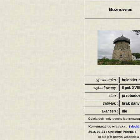
Bożnowice
typ wiatraka :
holender 
wybudowany :
II poł. XVII
stan :
przebudo
zabytek :
brak dan
skansen :
nie
Obiekt pełni rolę domku letniskoweg
Komentarze do wiatraka :
( dodaj
2016-06-21 ( Christine Poreba )
To nie jest pomysl wlasciciela