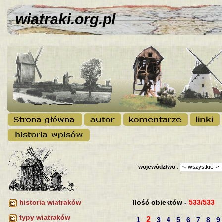
wiatraki.org.pl
województwo :
Ilość obiektów -
533/533
historia wiatraków
typy wiatraków
2
1
3
4
5
6
7
8
9