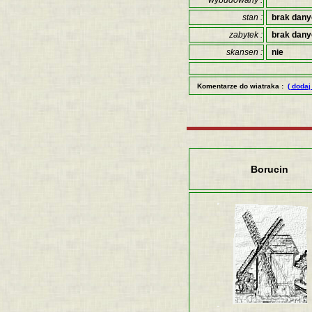
wybudowany :
stan :
brak dan
zabytek :
brak dan
skansen :
nie
Komentarze do wiatraka :
( dodaj
Borucin