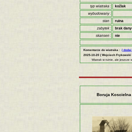
typ wiatraka :
koźlak
wybudowany :
stan :
ruina
zabytek :
brak dan
skansen :
nie
Komentarze do wiatraka :
( dodaj
2025-10-20 ( Wojciech Frykowski 
Wiatrak w ruinie, ale jeszcz
Boruja Koscielna