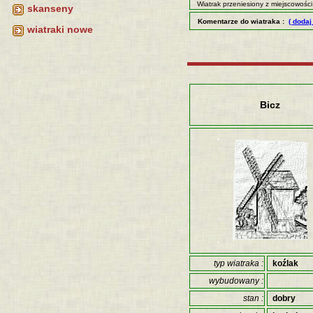
Wiatrak przeniesiony z miejscowośc
skanseny
Komentarze do wiatraka :
( dodaj
wiatraki nowe
Bicz
typ wiatraka :
koźlak
wybudowany :
stan :
dobry