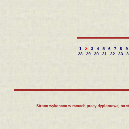
2
1
3
4
5
6
7
8
9
28
29
30
31
32
33
Strona wykonana w ramach pracy dyplomowej na s