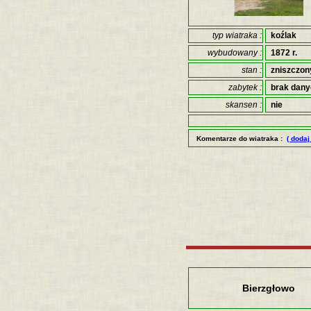
typ wiatraka :
koźlak
wybudowany :
1872 r.
stan :
zniszczon
zabytek :
brak dan
skansen :
nie
Komentarze do wiatraka :
( dodaj
Bierzgłowo