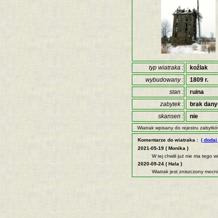
typ wiatraka :
koźlak
wybudowany :
1809 r.
stan :
ruina
zabytek :
brak dan
skansen :
nie
Wiatrak wpisany do rejestru zabytkó
Komentarze do wiatraka :
( dodaj
2021-05-19 ( Monika )
W tej chwili już nie ma tego w
2020-09-24 ( Hala )
Wiatrak jest zniszczony mocni