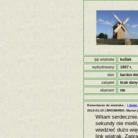
typ wiatraka :
koźlak
wybudowany :
1867 r.
stan :
bardzo do
zabytek :
brak dan
skansen :
nie
Komentarze do wiatraka :
( doda
2013-01-19 ( BROWAREK- Marian j
Witam serdecznie.
sekundy nie mielił
wiedzieć dużo wię
link wiatrak. Zap