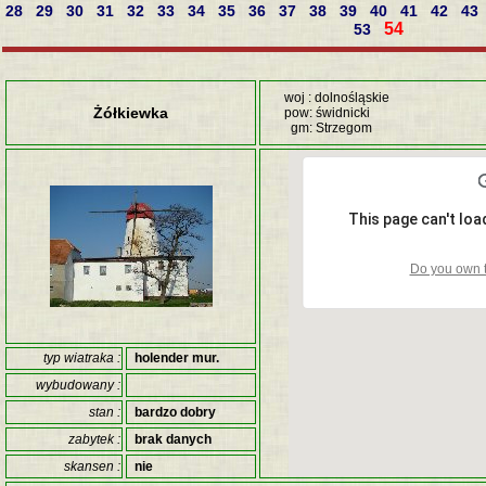
28
29
30
31
32
33
34
35
36
37
38
39
40
41
42
43
54
53
woj : dolnośląskie
Żółkiewka
pow: świdnicki
gm: Strzegom
This page can't lo
Do you own t
typ wiatraka :
holender mur.
wybudowany :
stan :
bardzo dobry
zabytek :
brak danych
skansen :
nie