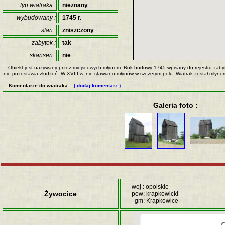
typ wiatraka :
nieznany
wybudowany :
1745 r.
stan :
zniszczony
zabytek :
tak
skansen :
nie
Obiekt jest nazywany przez miejscowych młynem. Rok budowy 1745 wpisany do rejestru zabyt
nie pozostawia złudzeń. W XVIII w. nie stawiano młynów w szczerym polu. Wiatrak został młyne
Komentarze do wiatraka :
( dodaj komentarz )
Galeria foto :
woj : opolskie
Żywocice
pow: krapkowicki
gm: Krapkowice