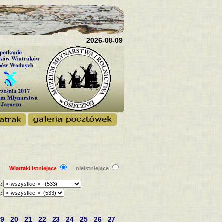
2026-08-09
Wiatraki istniejące
nieistniejące
:
:
19
20
21
22
23
24
25
26
27