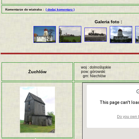
Komentarze do wiatraka :
( dodaj komentarz )
Galeria foto :
woj : dolnośląskie
Żuchlów
pow: górowski
gm: Niechlów
This page can't lo
Do you own t