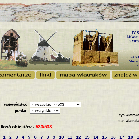
województwo :
powiat :
typ wiatraka
stan wiatraka
Ilość obiektów -
533/533
1
2
3
4
5
6
7
8
9
10
11
12
13
14
15
16
17
18