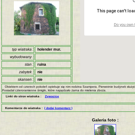
This page can't lo
Do you own t
typ wiatraka :
holender mur.
wybudowany :
stan :
ruina
zabytek :
nie
skansen :
nie
Obiektem od czterech pokoleń opiekuje się nim rodzina Szampera. Pierwotnie budynek służył,
Posiadał czteroramienne śmigło, które napędzało żarna do mielenia zboża.
Linki do stron wiatraka :
Zywocice
Komentarze do wiatraka :
( dodaj komentarz )
Galeria foto :