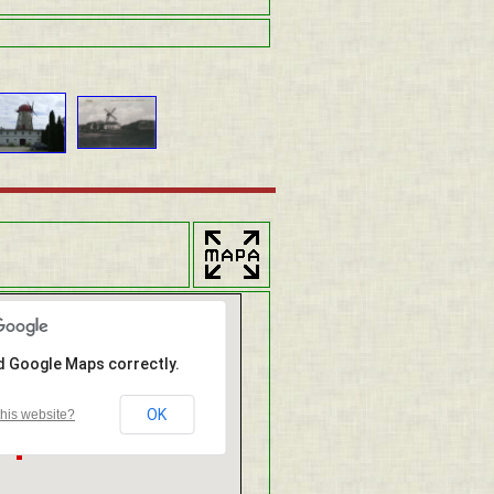
ad Google Maps correctly.
OK
his website?